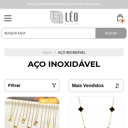
ATACADO | PEDIDO MÍNIMO R$99 | ENVIOS PARA TODO O BRASIL
0
BUSCAR
Início
>
AÇO INOXIDÁVEL
AÇO INOXIDÁVEL
Filtrar
50
% OFF