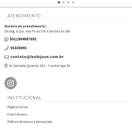
ATENDIMENTO
Horário de atendimento:
De Seg. à Qui. das 7h às 17h e Sex das ás 16h
5511964087691
01026001
contato@leobijoux.com.br
Av Senador Queirós, 611 - 1 andar loja 3A
INSTITUCIONAL
Página Inicial
Fale Conosco
Política de trocas e devouções