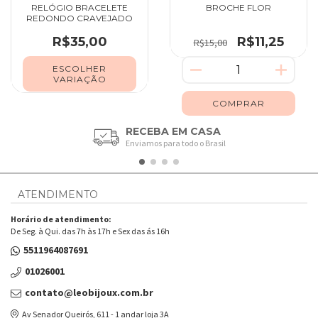
RELÓGIO BRACELETE
BROCHE FLOR
REDONDO CRAVEJADO
R$35,00
R$11,25
R$15,00
ESCOLHER
VARIAÇÃO
RECEBA EM CASA
Enviamos para todo o Brasil
ATENDIMENTO
Horário de atendimento:
De Seg. à Qui. das 7h às 17h e Sex das ás 16h
5511964087691
01026001
contato@leobijoux.com.br
Av Senador Queirós, 611 - 1 andar loja 3A