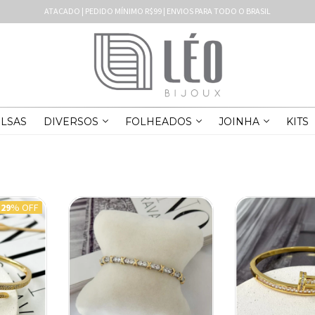
ATACADO | PEDIDO MÍNIMO R$99 | ENVIOS PARA TODO O BRASIL
LSAS
DIVERSOS
FOLHEADOS
JOINHA
KITS
29
% OFF