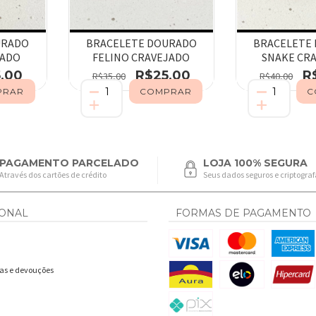
URADO
BRACELETE DOURADO
BRACELETE
JADO
FELINO CRAVEJADO
SNAKE CR
,00
R$25,00
R
R$35,00
R$40,00
PAGAMENTO PARCELADO
LOJA 100% SEGURA
Através dos cartões de crédito
Seus dados seguros e criptogra
IONAL
FORMAS DE PAGAMENTO
cas e devouções