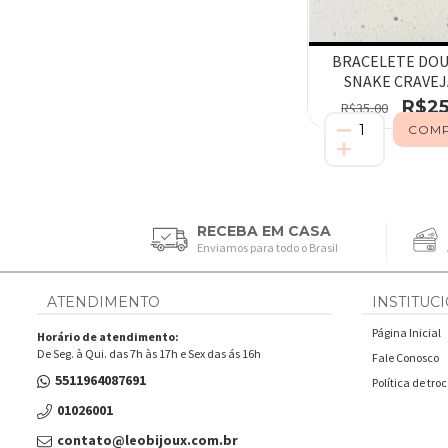
BRACELETE DO
SNAKE CRAVE
R$25
R$35,00
RECEBA EM CASA
Enviamos para todo o Brasil
ATENDIMENTO
INSTITUC
Página Inicial
Horário de atendimento:
De Seg. à Qui. das 7h às 17h e Sex das ás 16h
Fale Conosco
5511964087691
Política de tro
01026001
contato@leobijoux.com.br