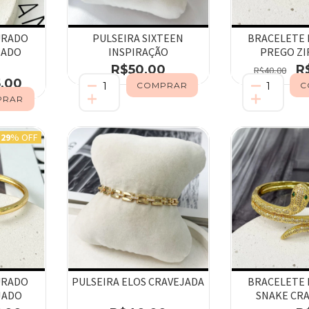
URADO
PULSEIRA SIXTEEN
BRACELETE
JADO
INSPIRAÇÃO
PREGO ZI
R$50,00
R
R$40,00
,00
29
% OFF
URADO
PULSEIRA ELOS CRAVEJADA
BRACELETE
JADO
SNAKE CR