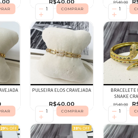
,00
R$40,00
R
R$40,00
RAVEJADA
PULSEIRA ELOS CRAVEJADA
BRACELETE
SNAKE CR
0
R$40,00
R
R$40,00
29
% OFF
38
% OFF