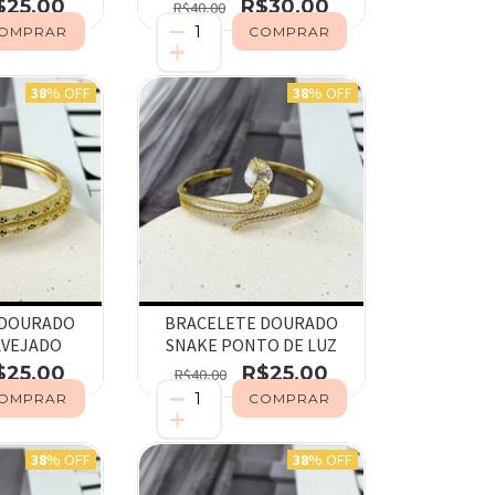
$25,00
R$30,00
R$40,00
38
% OFF
38
% OFF
 DOURADO
BRACELETE DOURADO
AVEJADO
SNAKE PONTO DE LUZ
$25,00
R$25,00
R$40,00
38
% OFF
38
% OFF