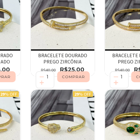
URADO
BRACELETE DOURADO
BRACELETE
JADO
PREGO ZIRCÔNIA
PREGO ZI
,00
R$25,00
R
R$40,00
R$40,00
29
% OFF
29
% OFF