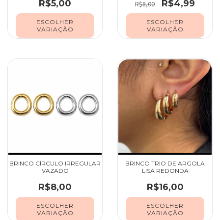
R$5,00
R$4,99
R$8,00
ESCOLHER
ESCOLHER
VARIAÇÃO
VARIAÇÃO
BRINCO CÍRCULO IRREGULAR
BRINCO TRIO DE ARGOLA
VAZADO
LISA REDONDA
R$8,00
R$16,00
ESCOLHER
ESCOLHER
VARIAÇÃO
VARIAÇÃO