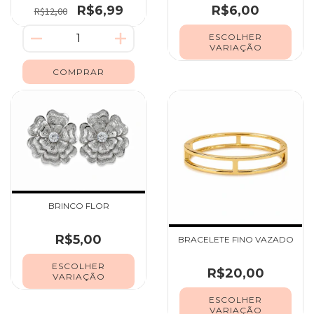
R$6,99
R$6,00
R$12,00
ESCOLHER
VARIAÇÃO
BRINCO FLOR
R$5,00
BRACELETE FINO VAZADO
ESCOLHER
R$20,00
VARIAÇÃO
ESCOLHER
VARIAÇÃO