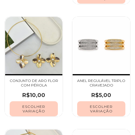
CONJUNTO DE ARO FLOR
ANEL REGULÁVEL TRIPLO
COM PÉROLA
CRAVEJADO
R$10,00
R$5,00
ESCOLHER
ESCOLHER
VARIAÇÃO
VARIAÇÃO