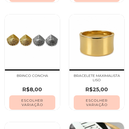
BRINCO CONCHA
BRACELETE MAXIMALISTA
LISO
R$8,00
R$25,00
ESCOLHER
ESCOLHER
VARIAÇÃO
VARIAÇÃO