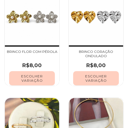
BRINCO FLOR COM PÉROLA
BRINCO CORAÇÃO
ONDULADO
R$8,00
R$8,00
ESCOLHER
ESCOLHER
VARIAÇÃO
VARIAÇÃO