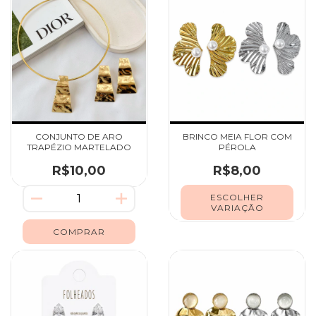
CONJUNTO DE ARO
BRINCO MEIA FLOR COM
TRAPÉZIO MARTELADO
PÉROLA
R$10,00
R$8,00
ESCOLHER
VARIAÇÃO