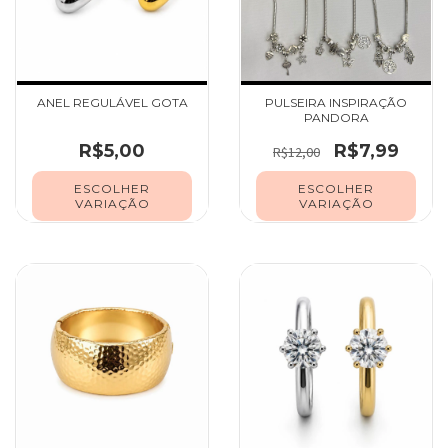
ANEL REGULÁVEL GOTA
PULSEIRA INSPIRAÇÃO
PANDORA
R$5,00
R$7,99
R$12,00
ESCOLHER
ESCOLHER
VARIAÇÃO
VARIAÇÃO