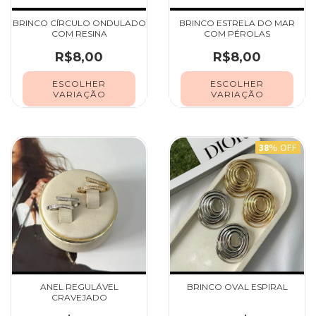
BRINCO CÍRCULO ONDULADO
BRINCO ESTRELA DO MAR
COM RESINA
COM PÉROLAS
R$8,00
R$8,00
ESCOLHER
ESCOLHER
VARIAÇÃO
VARIAÇÃO
38
% OFF
ANEL REGULÁVEL
BRINCO OVAL ESPIRAL
CRAVEJADO