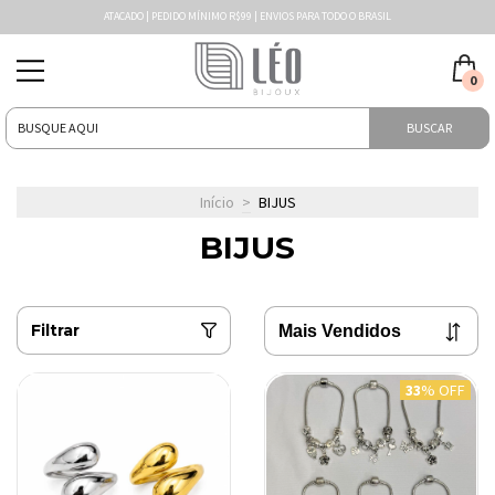
ATACADO | PEDIDO MÍNIMO R$99 | ENVIOS PARA TODO O BRASIL
0
BUSCAR
Início
>
BIJUS
BIJUS
Filtrar
33
% OFF