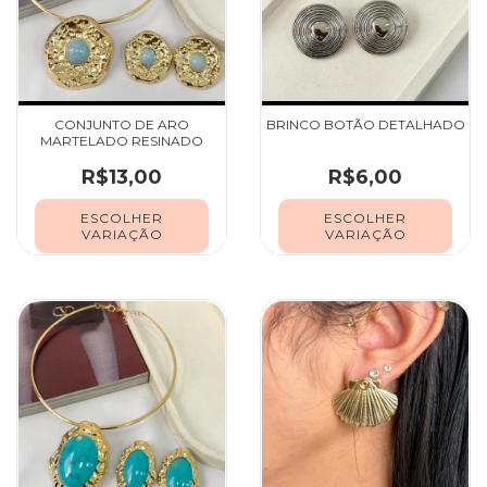
CONJUNTO DE ARO
BRINCO BOTÃO DETALHADO
MARTELADO RESINADO
R$13,00
R$6,00
ESCOLHER
ESCOLHER
VARIAÇÃO
VARIAÇÃO