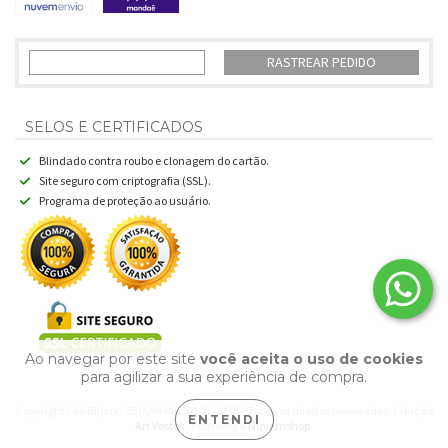
RASTREAR PEDIDO
SELOS E CERTIFICADOS
Blindado contra roubo e clonagem do cartão.
Site seguro com criptografia (SSL).
Programa de proteção ao usuário.
Ao navegar por este site
você aceita o uso de cookies
para agilizar a sua experiência de compra.
Copyright Léo Bijoux - 53069444000140 - 2026. Todos os direitos reservados. Criação
ENTENDI
Art Vostok
. Tecnologia
Nuvemshop
.