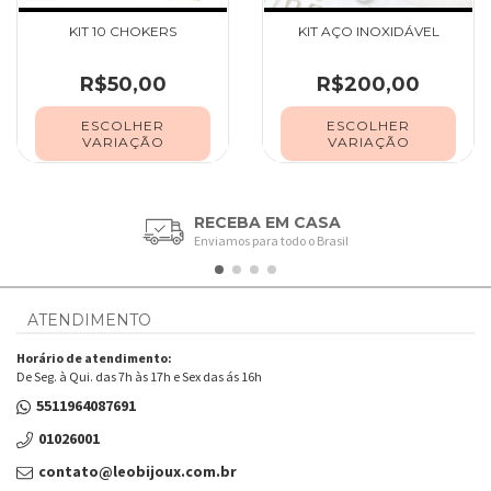
KIT 10 CHOKERS
KIT AÇO INOXIDÁVEL
R$50,00
R$200,00
ESCOLHER
ESCOLHER
VARIAÇÃO
VARIAÇÃO
RECEBA EM CASA
Enviamos para todo o Brasil
ATENDIMENTO
Horário de atendimento:
De Seg. à Qui. das 7h às 17h e Sex das ás 16h
5511964087691
01026001
contato@leobijoux.com.br