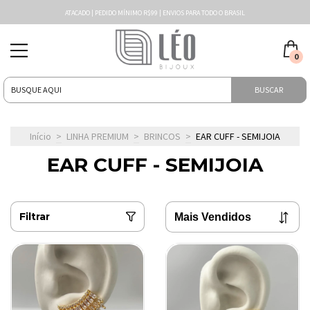
ATACADO | PEDIDO MÍNIMO R$99 | ENVIOS PARA TODO O BRASIL
0
BUSCAR
Início
>
LINHA PREMIUM
>
BRINCOS
>
EAR CUFF - SEMIJOIA
EAR CUFF - SEMIJOIA
Filtrar