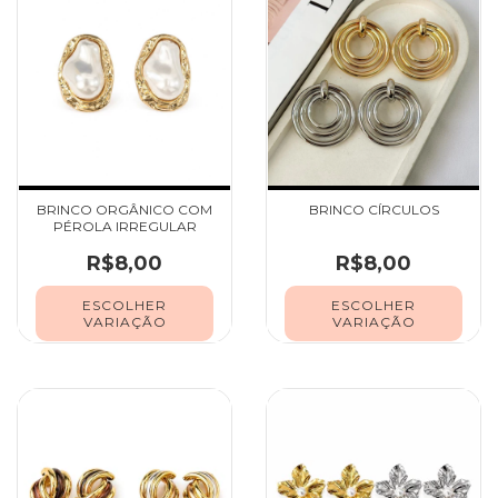
BRINCO ORGÂNICO COM
BRINCO CÍRCULOS
PÉROLA IRREGULAR
R$8,00
R$8,00
ESCOLHER
ESCOLHER
VARIAÇÃO
VARIAÇÃO