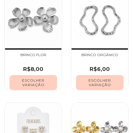
BRINCO FLOR
BRINCO ORGÂNICO
R$8,00
R$6,00
ESCOLHER
ESCOLHER
VARIAÇÃO
VARIAÇÃO