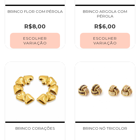
BRINCO FLOR COM PÉROLA
BRINCO ARGOLA COM
PÉROLA
R$8,00
R$6,00
ESCOLHER
ESCOLHER
VARIAÇÃO
VARIAÇÃO
BRINCO CORAÇÕES
BRINCO NÓ TRICOLOR