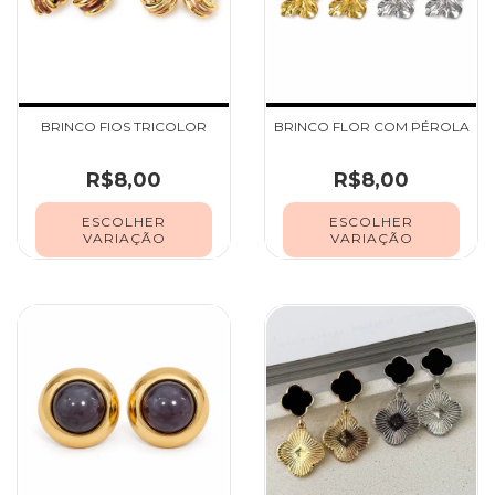
BRINCO FIOS TRICOLOR
BRINCO FLOR COM PÉROLA
R$8,00
R$8,00
ESCOLHER
ESCOLHER
VARIAÇÃO
VARIAÇÃO