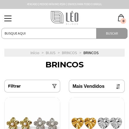
ATACADO | PEDIDO MÍNIMO R$99 | ENVIOS PARA TODO O BRASIL
0
BUSCAR
Início
>
BIJUS
>
BRINCOS
>
BRINCOS
BRINCOS
Filtrar