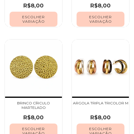
R$8,00
R$8,00
ESCOLHER
ESCOLHER
VARIAÇÃO
VARIAÇÃO
BRINCO CÍRCULO
ARGOLA TRIPLA TRICOLOR M
MARTELADO
R$8,00
R$8,00
ESCOLHER
ESCOLHER
VARIAÇÃO
VARIAÇÃO