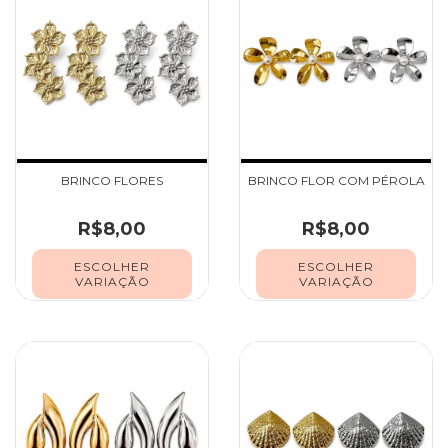
BRINCO FLORES
BRINCO FLOR COM PÉROLA
R$8,00
R$8,00
ESCOLHER
ESCOLHER
VARIAÇÃO
VARIAÇÃO