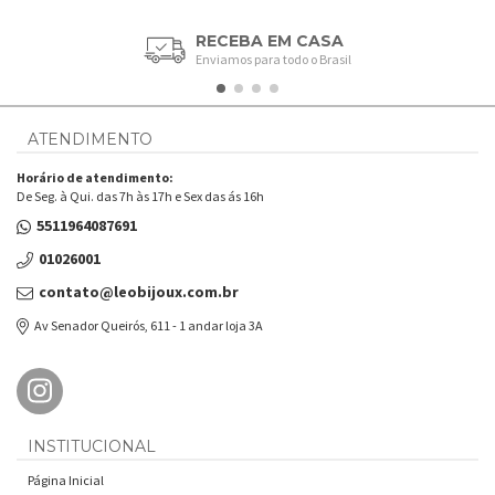
RECEBA EM CASA
Enviamos para todo o Brasil
ATENDIMENTO
Horário de atendimento:
De Seg. à Qui. das 7h às 17h e Sex das ás 16h
5511964087691
01026001
contato@leobijoux.com.br
Av Senador Queirós, 611 - 1 andar loja 3A
INSTITUCIONAL
Página Inicial