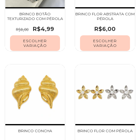
BRINCO BOTÃO
BRINCO FLOR ABSTRATA COM
TEXTURIZADO COM PÉROLA
PÉROLA
R$4,99
R$6,00
R$8,00
ESCOLHER
ESCOLHER
VARIAÇÃO
VARIAÇÃO
BRINCO CONCHA
BRINCO FLOR COM PÉROLA