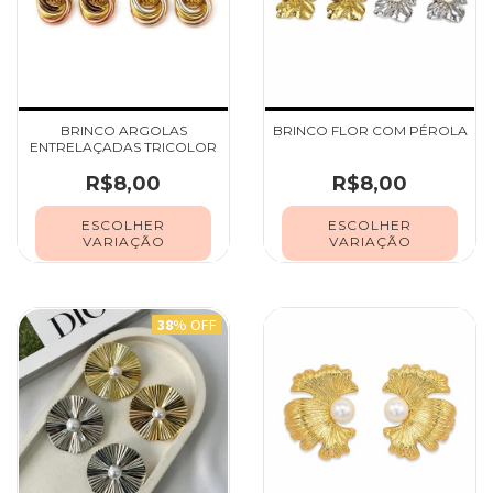
BRINCO ARGOLAS
BRINCO FLOR COM PÉROLA
ENTRELAÇADAS TRICOLOR
R$8,00
R$8,00
ESCOLHER
ESCOLHER
VARIAÇÃO
VARIAÇÃO
38
% OFF