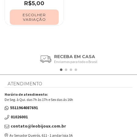
R$5,00
ESCOLHER
VARIAÇÃO
RECEBA EM CASA
Enviamos para todo o Brasil
ATENDIMENTO
Horário de atendimento:
De Seg. à Qui. das 7h às 17h e Sex das ás 16h
5511964087691
01026001
contato@leobijoux.com.br
Av Senador Queirós, 611 - 1 andar loja 3A