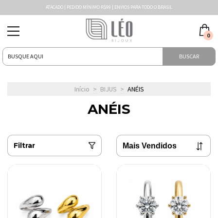
ATACADO | PEDIDO MÍNIMO R$99 | ENVIOS PARA TODO O BRASIL
0
BUSCAR
Início
>
BIJUS
>
ANÉIS
ANÉIS
Filtrar