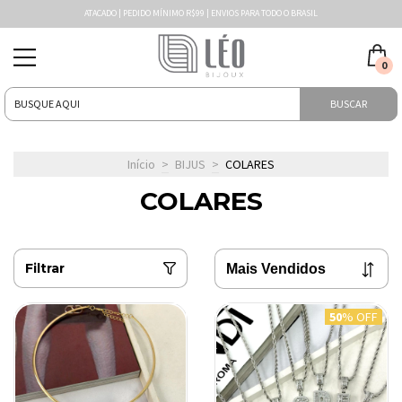
ATACADO | PEDIDO MÍNIMO R$99 | ENVIOS PARA TODO O BRASIL
0
BUSCAR
Início
>
BIJUS
>
COLARES
COLARES
Filtrar
50
% OFF