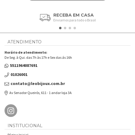
RECEBA EM CASA
Enviamos para todo o Brasil
ATENDIMENTO
Horário de atendimento:
De Seg. à Qui. das 7h às 17h e Sex das ás 16h
5511964087691
01026001
contato@leobijoux.com.br
Av Senador Queirós, 611 - 1 andar loja 3A
INSTITUCIONAL
Página Inicial