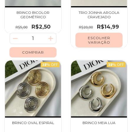
BRINCO BICOLOR
TRIO JOINHA ARGOLA
GEOMÉTRICO
CRAVEJADO
R$2,50
R$14,99
R$5,00
R$20,00
ESCOLHER
VARIAÇÃO
38
% OFF
38
% OFF
BRINCO OVAL ESPIRAL
BRINCO MEIA LUA