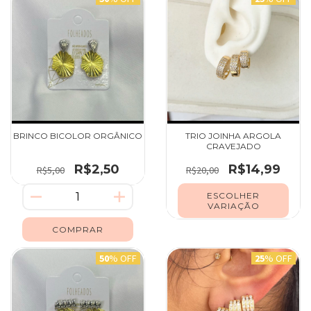
BRINCO BICOLOR ORGÂNICO
TRIO JOINHA ARGOLA
CRAVEJADO
R$2,50
R$14,99
R$5,00
R$20,00
ESCOLHER
VARIAÇÃO
50
% OFF
25
% OFF