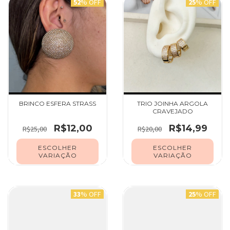
52
% OFF
25
% OFF
BRINCO ESFERA STRASS
TRIO JOINHA ARGOLA
CRAVEJADO
R$12,00
R$14,99
R$25,00
R$20,00
ESCOLHER
ESCOLHER
VARIAÇÃO
VARIAÇÃO
33
% OFF
25
% OFF