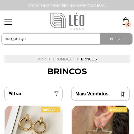
ATACADO | PEDIDO MÍNIMO R$99 | ENVIOS PARA TODO O BRASIL
0
BUSCAR
Início
>
PROMOÇÃO
>
BRINCOS
BRINCOS
Filtrar
50
% OFF
63
% OFF