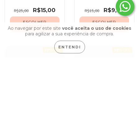
R$15,00
R$9,99
R$25,00
R$15,00
ESCOLHER
ESCOLHER
VARIAÇÃO
VARIAÇÃO
Ao navegar por este site
você aceita o uso de cookies
para agilizar a sua experiência de compra.
ENTENDI
33
% OFF
38
% OFF
TRIO ARGOLA DIAMANTE
BRINCO ASSIMÉTRICO RESINA
R$9,99
R$4,99
R$15,00
R$8,00
ESCOLHER
ESCOLHER