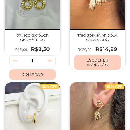
BRINCO BICOLOR
TRIO JOINHA ARGOLA
GEOMÉTRICO
CRAVEJADO
R$2,50
R$14,99
R$5,00
R$20,00
ESCOLHER
VARIAÇÃO
42
% OFF
63
% OFF