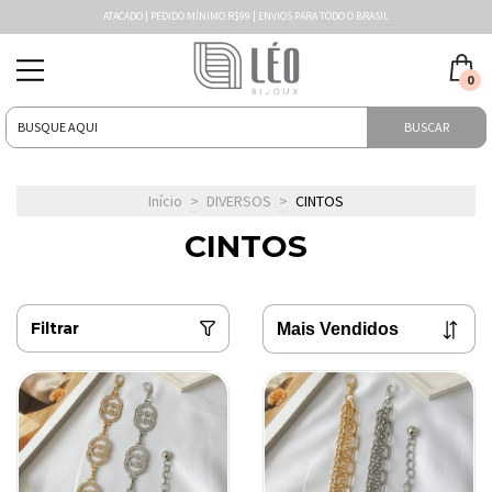
ATACADO | PEDIDO MÍNIMO R$99 | ENVIOS PARA TODO O BRASIL
0
BUSCAR
Início
>
DIVERSOS
>
CINTOS
CINTOS
Filtrar