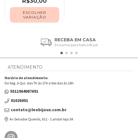
R$30,00
ESCOLHER
VARIAÇÃO
RECEBA EM CASA
Enviamos para todo o Brasil
ATENDIMENTO
Horário de atendimento:
De Seg. à Qui. das 7h às 17h e Sex das ás 16h
5511964087691
01026001
contato@leobijoux.com.br
Av Senador Queirós, 611 - 1 andar loja 3A