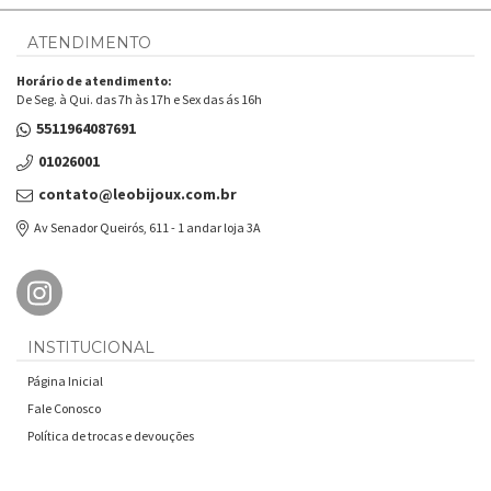
ATENDIMENTO
Horário de atendimento:
De Seg. à Qui. das 7h às 17h e Sex das ás 16h
5511964087691
01026001
contato@leobijoux.com.br
Av Senador Queirós, 611 - 1 andar loja 3A
INSTITUCIONAL
Página Inicial
Fale Conosco
Política de trocas e devouções