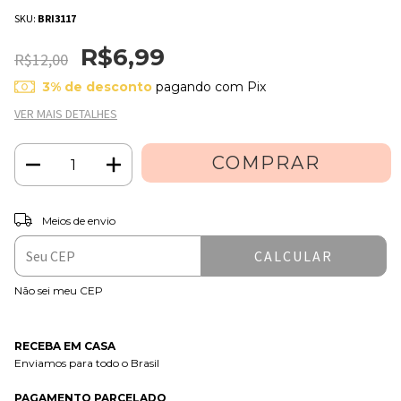
SKU:
BRI3117
R$6,99
R$12,00
3% de desconto
pagando com Pix
VER MAIS DETALHES
ALTERAR CEP
Entregas para o CEP:
Meios de envio
CALCULAR
Não sei meu CEP
RECEBA EM CASA
Enviamos para todo o Brasil
PAGAMENTO PARCELADO